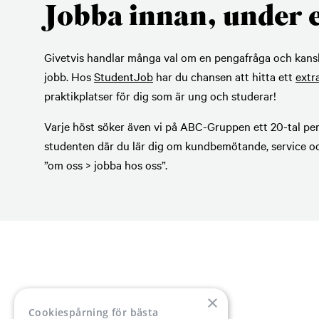
Jobba innan, under e
Givetvis handlar många val om en pengafråga och kanske k
jobb. Hos
StudentJob
har du chansen att hitta ett
extr
praktikplatser för dig som är ung och studerar!
Varje höst söker även vi på ABC-Gruppen ett 20-tal perso
studenten där du lär dig om kundbemötande, service och
”om oss > jobba hos oss”.
×
Cookiespårning för bästa