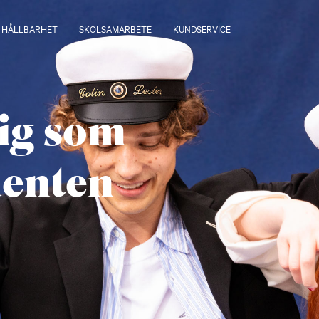
HÅLLBARHET
SKOLSAMARBETE
KUNDSERVICE
dig som
denten