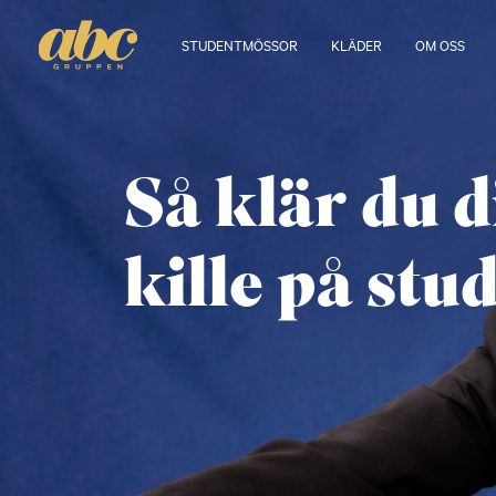
STUDENTMÖSSOR
KLÄDER
OM OSS
Så klär du 
kille på stu