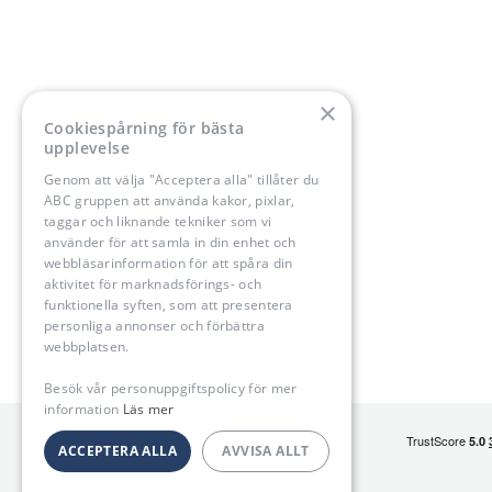
×
Cookiespårning för bästa
upplevelse
STUDENTMÖSSOR
Genom att välja "Acceptera alla" tillåter du
ABC gruppen att använda kakor, pixlar,
OM OSS
taggar och liknande tekniker som vi
använder för att samla in din enhet och
HÅLLBARHET
webbläsarinformation för att spåra din
aktivitet för marknadsförings- och
SKOLSAMARBETE
funktionella syften, som att presentera
personliga annonser och förbättra
KUNDSERVICE
webbplatsen.
Besök vår personuppgiftspolicy för mer
information
Läs mer
ACCEPTERA ALLA
AVVISA ALLT