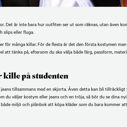
tor. Det är inte bara hur outfiten ser ut som räknas, utan även ko
 slips eller fluga.
r för många killar. För de flesta är det den första kostymen man 
el att tänka på, eftersom du ska välja både färg, passform, materi
r kille på studenten
r jeans tillsammans med en skjorta. Även detta kan bli tillräckligt
 du väljer kostym eller jeans och en tröja, så bör du se dina n
ör både miljö och plånbok att köpa kläder som du bara kommer att