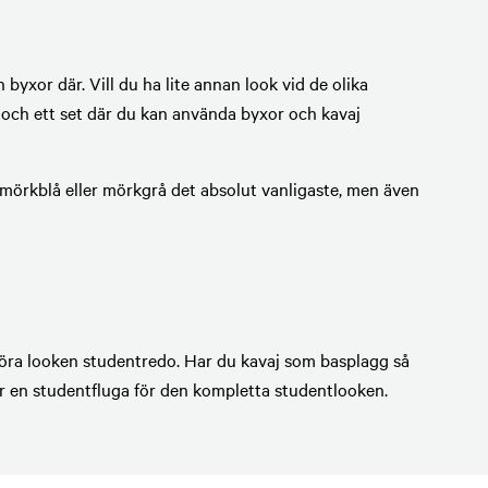
byxor där. Vill du ha lite annan look vid de olika
rg och ett set där du kan använda byxor och kavaj
r mörkblå eller mörkgrå det absolut vanligaste, men även
tt föra looken studentredo. Har du kavaj som basplagg så
er en studentfluga för den kompletta studentlooken.