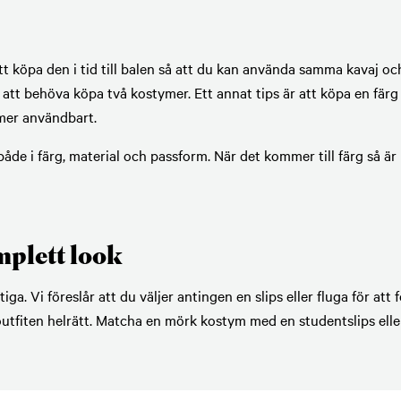
tt köpa den i tid till balen så att du kan använda samma kavaj och 
an att behöva köpa två kostymer. Ett annat tips är att köpa en fä
 mer användbart.
både i färg, material och passform. När det kommer till färg så ä
mplett look
iga. Vi föreslår att du väljer antingen en slips eller fluga för a
outfiten helrätt. Matcha en mörk kostym med en studentslips ell