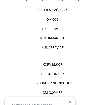
STUDENTMÖSSOR
OM OSS
HÅLLBARHET
SKOLSAMARBETE
KUNDSERVICE
KÖPVILLKOR
SIDSTRUKTUR
PERSONUPPGIFTSPOLICY
OM COOKIES
×
VANLIGA FRÅGOR & SVAR
Cookiespårning för bästa