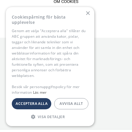
OM COOKIES
×
VANLIGA FRÅGOR & SVAR
Cookiespårning för bästa
upplevelse
Genom att välja "Acceptera alla" tillåter du
ABC gruppen att använda kakor, pixlar,
taggar och liknande tekniker som vi
använder för att samla in din enhet och
webbläsarinformation för att spåra din
aktivitet för marknadsförings- och
funktionella syften, som att presentera
personliga annonser och förbättra
webbplatsen.
Besök vår personuppgiftspolicy för mer
information
Läs mer
ACCEPTERA ALLA
AVVISA ALLT
VISA DETALJER
STRIKT NÖDVÄNDIGT