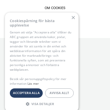
OM COOKIES
×
VANLIGA FRÅGOR & SVAR
Cookiespårning för bästa
upplevelse
Genom att välja "Acceptera alla" tillåter du
ABC gruppen att använda kakor, pixlar,
taggar och liknande tekniker som vi
använder för att samla in din enhet och
webbläsarinformation för att spåra din
aktivitet för marknadsförings- och
funktionella syften, som att presentera
personliga annonser och förbättra
webbplatsen.
Besök vår personuppgiftspolicy för mer
information
Läs mer
ACCEPTERA ALLA
AVVISA ALLT
VISA DETALJER